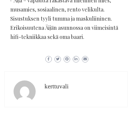
· Äijä – vapautta rakastava miehinen mies,
musamies, sosiaalinen, rento velikulta.
Sisustuksen tyyli tumma ja maskuliininen.
Erikoisuutena Äijän asunnossa on viimeisintä
hifi-tekniikkaa sekä oma baari.
kerttuvali