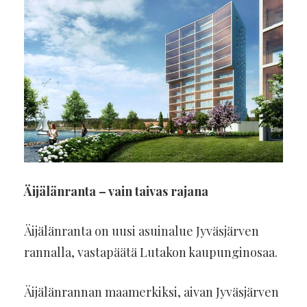
Äijälänranta – vain taivas rajana
Äijälänranta on uusi asuinalue Jyväsjärven
rannalla, vastapäätä Lutakon kaupunginosaa.
Äijälänrannan maamerkiksi, aivan Jyväsjärven