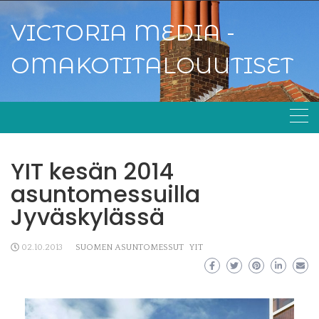
Skip
to
VICTORIA MEDIA -
content
OMAKOTITALOUUTISET
YIT kesän 2014
asuntomessuilla
Jyväskylässä
02.10.2013
SUOMEN ASUNTOMESSUT
YIT