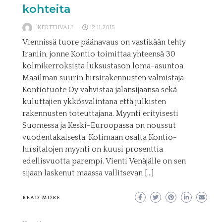
kohteita
KERTTUVALI
12.11.2015
Viennissä tuore päänavaus on vastikään tehty
Iraniin, jonne Kontio toimittaa yhteensä 30
kolmikerroksista luksustason loma-asuntoa
Maailman suurin hirsirakennusten valmistaja
Kontiotuote Oy vahvistaa jalansijaansa sekä
kuluttajien ykkösvalintana että julkisten
rakennusten toteuttajana. Myynti erityisesti
Suomessa ja Keski-Euroopassa on noussut
vuodentakaisesta. Kotimaan osalta Kontio-
hirsitalojen myynti on kuusi prosenttia
edellisvuotta parempi. Vienti Venäjälle on sen
sijaan laskenut maassa vallitsevan […]
READ MORE