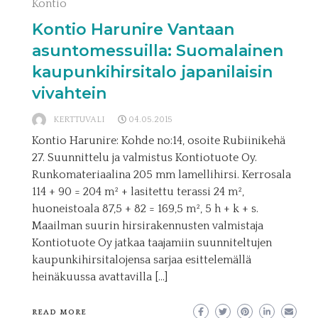
Kontio
Kontio Harunire Vantaan
asuntomessuilla: Suomalainen
kaupunkihirsitalo japanilaisin
vivahtein
KERTTUVALI
04.05.2015
Kontio Harunire: Kohde no:14, osoite Rubiinikehä
27. Suunnittelu ja valmistus Kontiotuote Oy.
Runkomateriaalina 205 mm lamellihirsi. Kerrosala
114 + 90 = 204 m² + lasitettu terassi 24 m²,
huoneistoala 87,5 + 82 = 169,5 m², 5 h + k + s.
Maailman suurin hirsirakennusten valmistaja
Kontiotuote Oy jatkaa taajamiin suunniteltujen
kaupunkihirsitalojensa sarjaa esittelemällä
heinäkuussa avattavilla […]
READ MORE