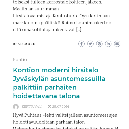
toiseksi tulleen kerrostalokohteen jälkeen.
Maailman suurimman
hirsitalovalmistaja Kontiotuote Oy:n kotimaan
markkinointipäällikkö Raimo Louhimaakertoo,
että omakotitaloja rakentavat […]
READ MORE
Kontio
Kontion moderni hirsitalo
Jyväskylän asuntomessuilla
palkittiin parhaiten
hoidettavana talona
KERTTUVALI
25.07.2014
Hyvä Puhtaus -lehti valitsi jälleen asuntomessujen
hoidettavuudeltaan parhaan talon.