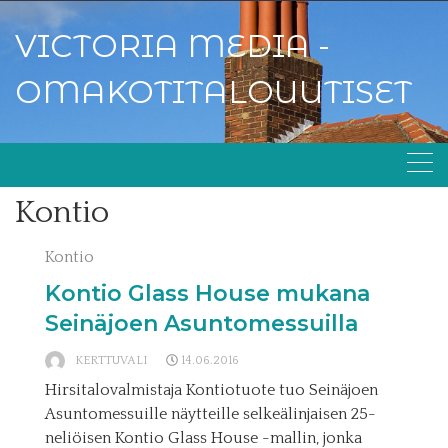
Skip
to
VICTORIA MEDIA -
content
OMAKOTITALOUUTISET
Kontio
Kontio
Kontio Glass House mukana
Seinäjoen Asuntomessuilla
KERTTUVALI
14.06.2016
Hirsitalovalmistaja Kontiotuote tuo Seinäjoen
Asuntomessuille näytteille selkeälinjaisen 25-
neliöisen Kontio Glass House -mallin, jonka