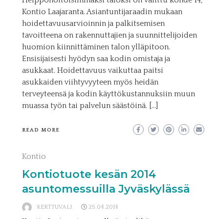
Helppohoitoisimmaksi taloksi on valittu kohde 14,
Kontio Laajaranta. Asiantuntijaraadin mukaan
hoidettavuusarvioinnin ja palkitsemisen
tavoitteena on rakennuttajien ja suunnittelijoiden
huomion kiinnittäminen talon ylläpitoon.
Ensisijaisesti hyödyn saa kodin omistaja ja
asukkaat. Hoidettavuus vaikuttaa paitsi
asukkaiden viihtyvyyteen myös heidän
terveyteensä ja kodin käyttökustannuksiin muun
muassa työn tai palvelun säästöinä. […]
READ MORE
Kontio
Kontiotuote kesän 2014
asuntomessuilla Jyväskylässä
KERTTUVALI
25.04.2014