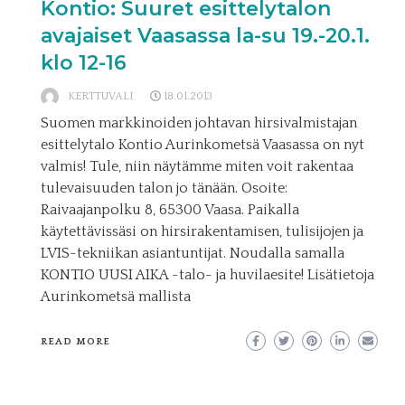
Kontio: Suuret esittelytalon
avajaiset Vaasassa la-su 19.-20.1.
klo 12-16
KERTTUVALI
18.01.2013
Suomen markkinoiden johtavan hirsivalmistajan
esittelytalo Kontio Aurinkometsä Vaasassa on nyt
valmis! Tule, niin näytämme miten voit rakentaa
tulevaisuuden talon jo tänään. Osoite:
Raivaajanpolku 8, 65300 Vaasa. Paikalla
käytettävissäsi on hirsirakentamisen, tulisijojen ja
LVIS-tekniikan asiantuntijat. Noudalla samalla
KONTIO UUSI AIKA -talo- ja huvilaesite! Lisätietoja
Aurinkometsä mallista
READ MORE