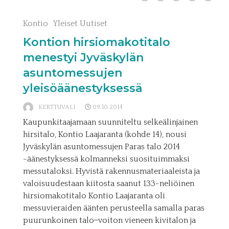
Kontio
Yleiset Uutiset
Kontion hirsiomakotitalo
menestyi Jyväskylän
asuntomessujen
yleisöäänestyksessä
KERTTUVALI
09.10.2014
Kaupunkitaajamaan suunniteltu selkeälinjainen
hirsitalo, Kontio Laajaranta (kohde 14), nousi
Jyväskylän asuntomessujen Paras talo 2014
-äänestyksessä kolmanneksi suosituimmaksi
messutaloksi. Hyvistä rakennusmateriaaleista ja
valoisuudestaan kiitosta saanut 133-neliöinen
hirsiomakotitalo Kontio Laajaranta oli
messuvieraiden äänten perusteella samalla paras
puurunkoinen talo ̶ voiton vieneen kivitalon ja