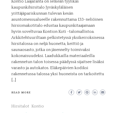
Kontio Laajaranta on selkeän tyylikäs
kaupunkihirsitalo Jyväskyläläisen
yrittäjäpariskunnan tulevan kesän
asuntomessualueelle rakennuttama 133-neliöinen
hirsiomakotitalo edustaa kaupunkitaajamaan
hyvin soveltuvaa Kontion Koti -talomallistoa.
Arkkitehtuuriltaan pelkistetyssä yksikerroksisessa
hirsitalossa on neljä huonetta, keittiö ja
saunaosasto, jotka on jäsennelty toimivaksi
kokonaisuudeksi. Laadukkailla materiaaleilla
rakennetun talon toisessa päädyssä sijaitsee lisäksi
varasto ja autokatos. Eläkepäivien kodiksi
rakennetussa talossa yksi huoneista on tarkoitettu
[…]
READ MORE
Hirsitalot
Kontio